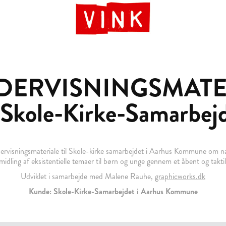
DERVISNINGSMATER
 Skole-Kirke-Samarbej
ervisningsmateriale til Skole-kirke samarbejdet i Aarhus Kommune om n
idling af eksistentielle temaer til børn og unge gennem et åbent og taktil
Udviklet i samarbejde med Malene Rauhe,
graphicworks.dk
Kunde: Skole-Kirke-Samarbejdet i Aarhus Kommune