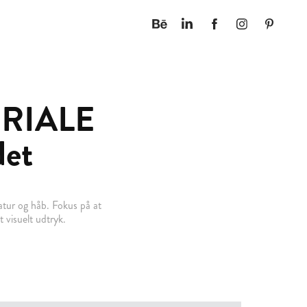
IALE 
det
atur og håb. Fokus på at
t visuelt udtryk.