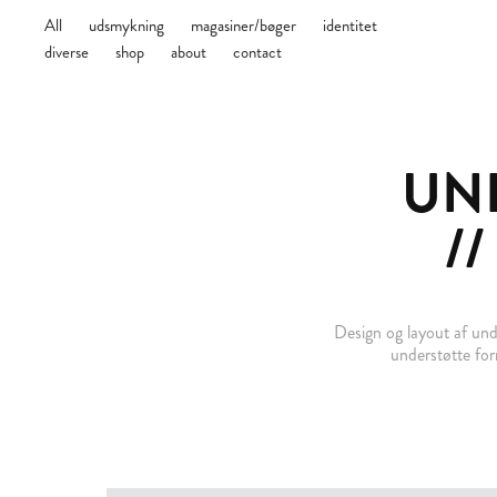
All
udsmykning
magasiner/bøger
identitet
diverse
shop
about
contact
UN
//
Design og layout af und
understøtte form