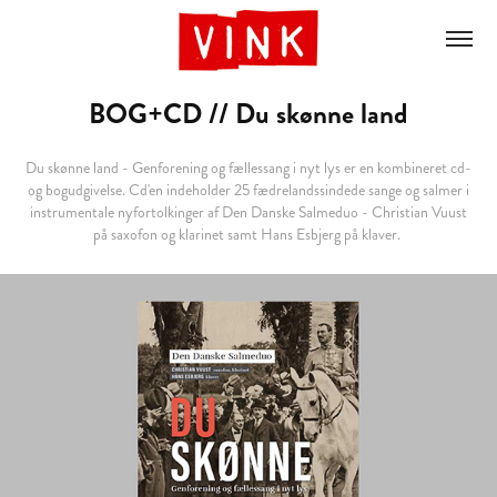
BOG+CD // Du skønne land
Du skønne land - Genforening og fællessang i nyt lys er en kombineret cd-
og bogudgivelse. Cd'en indeholder 25 fædrelandssindede sange og salmer i
instrumentale nyfortolkinger af Den Danske Salmeduo - Christian Vuust
på saxofon og klarinet samt Hans Esbjerg på klaver.